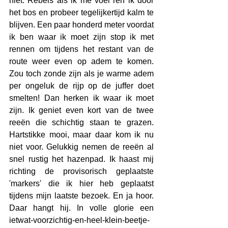
niet. Rebels als ik me voel ren ik door 
het bos en probeer tegelijkertijd kalm te 
blijven. Een paar honderd meter voordat 
ik ben waar ik moet zijn stop ik met 
rennen om tijdens het restant van de 
route weer even op adem te komen. 
Zou toch zonde zijn als je warme adem 
per ongeluk de rijp op de juffer doet 
smelten! Dan herken ik waar ik moet 
zijn. Ik geniet even kort van de twee 
reeën die schichtig staan te grazen. 
Hartstikke mooi, maar daar kom ik nu 
niet voor. Gelukkig nemen de reeën al 
snel rustig het hazenpad. Ik haast mij 
richting de provisorisch geplaatste 
'markers' die ik hier heb geplaatst 
tijdens mijn laatste bezoek. En ja hoor. 
Daar hangt hij. In volle glorie een 
ietwat-voorzichtig-en-heel-klein-beetje-