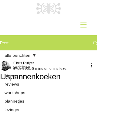
Post
alle berichten
Chris Ruijter
alle berichten
3 feb 2021
8 minuten om te lezen
IJspannenkoeken
nieuws
reviews
workshops
plannetjes
lezingen